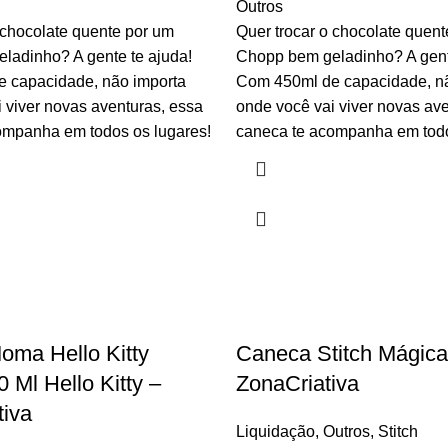
Outros
 chocolate quente por um
Quer trocar o chocolate quen
ladinho? A gente te ajuda!
Chopp bem geladinho? A gent
 capacidade, não importa
Com 450ml de capacidade, nã
 viver novas aventuras, essa
onde você vai viver novas ave
ompanha em todos os lugares!
caneca te acompanha em todo
ma Hello Kitty
Caneca Stitch Mágica
 Ml Hello Kitty –
ZonaCriativa
tiva
Liquidação
,
Outros
,
Stitch