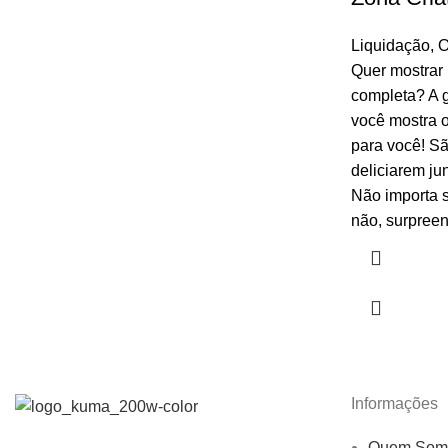
Liquidação
,
O
Quer mostrar 
completa? A g
você mostra o
para você! S
deliciarem ju
Não importa 
não, surpre
Informações
Quem Som