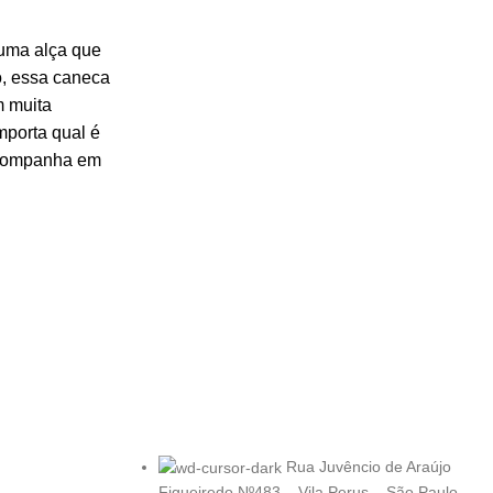
uma alça que
o, essa caneca
m muita
mporta qual é
acompanha em
Rua Juvêncio de Araújo
Figueiredo Nº483 – Vila Perus – São Paulo