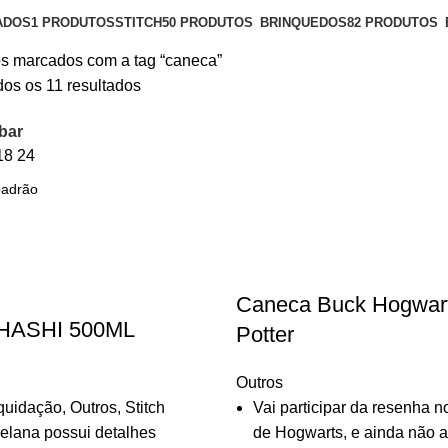
ADOS
1 PRODUTOS
STITCH
50 PRODUTOS
BRINQUEDOS
82 PRODUTOS
s marcados com a tag “caneca”
os os 11 resultados
bar
18
24
Caneca Buck Hogwart
HASHI 500ML
Potter
Outros
quidação
,
Outros
,
Stitch
Vai participar da resenha n
elana possui detalhes
de Hogwarts, e ainda não 