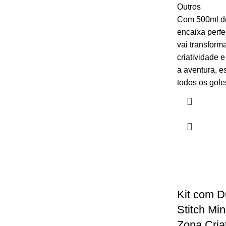
Outros
Com 500ml de
encaixa perf
vai transform
criatividade 
a aventura, 
todos os gole
Kit com 
Stitch Mi
Zona Cria