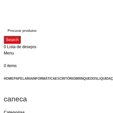
ADD ANYTHING HERE OR JUST REMOVE IT…
Search
0
Lista de desejos
Menu
0
items
Categorias
HOME
PAPELARIA
INFORMÁTICA
ESCRITÓRIO
BRINQUEDOS
LIQUIDA
caneca
Categorias