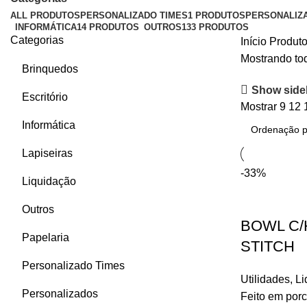
ALL
PRODUTOS
PERSONALIZADO TIMES
1 PRODUTOS
PERSONALIZ
INFORMÁTICA
14 PRODUTOS
OUTROS
133 PRODUTOS
Categorias
Início
Produto
Mostrando tod
Brinquedos
Show side
Escritório
Mostrar
9
12
Informática
Lapiseiras
-33%
Liquidação
Outros
BOWL C/
Papelaria
STITCH
Personalizado Times
Utilidades
,
Li
Personalizados
Feito em porc