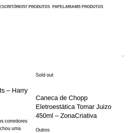
ESCRITÓRIO
57 PRODUTOS
PAPELARIA
485 PRODUTOS
Sold out
s – Harry
Caneca de Chopp
Eletroestática Tomar Juizo
450ml – ZonaCriativa
os corredores
achou uma
Outros