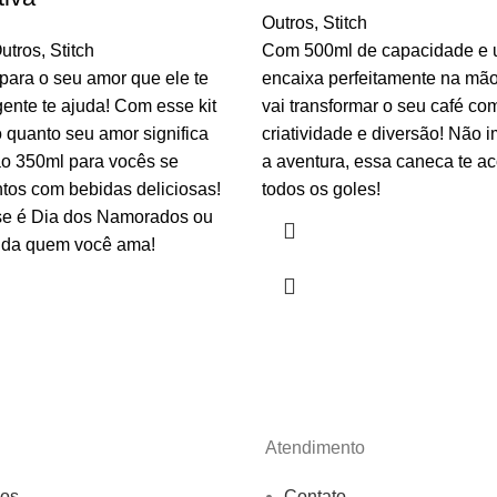
Outros
,
Stitch
utros
,
Stitch
Com 500ml de capacidade e 
para o seu amor que ele te
encaixa perfeitamente na mã
ente te ajuda! Com esse kit
vai transformar o seu café co
 quanto seu amor significa
criatividade e diversão! Não i
ão 350ml para vocês se
a aventura, essa caneca te 
ntos com bebidas deliciosas!
todos os goles!
se é Dia dos Namorados ou
enda quem você ama!
Atendimento
os
Contato