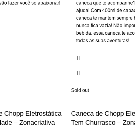
 vão fazer você se apaixonar!
caneca que te acompanhe? 
ajuda! Com 400ml de capac
caneca te mantém sempre h
nunca fica vazia! Não impor
bebida, essa caneca te a
todas as suas aventuras!
Sold out
 Chopp Eletrostática
Caneca de Chopp Elet
dade – Zonacriativa
Tem Churrasco – Zona