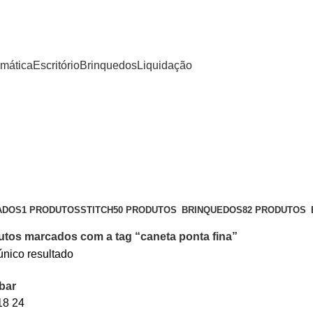
rmática
Escritório
Brinquedos
Liquidação
ADOS
1 PRODUTOS
STITCH
50 PRODUTOS
BRINQUEDOS
82 PRODUTOS
utos marcados com a tag “caneta ponta fina”
único resultado
bar
18
24