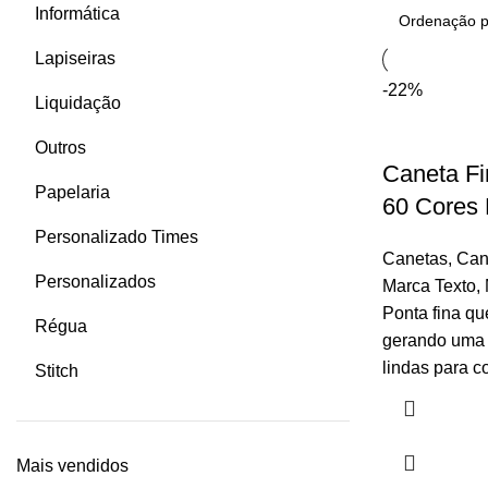
Informática
Lapiseiras
-22%
Liquidação
Outros
Caneta F
Papelaria
60 Cores 
Personalizado Times
Canetas
,
Can
Personalizados
Marca Texto
,
Ponta fina qu
Régua
gerando uma 
lindas para co
Stitch
Mais vendidos