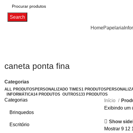
Search
Categorias
Home
Papelaria
Info
caneta ponta fina
Categorias
ALL
PRODUTOS
PERSONALIZADO TIMES
1 PRODUTOS
PERSONALIZ
INFORMÁTICA
14 PRODUTOS
OUTROS
133 PRODUTOS
Categorias
Início
Prod
Exibindo um 
Brinquedos
Show side
Escritório
Mostrar
9
12