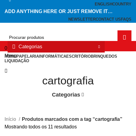
0
ENGLISH
COUNTRY
ADD ANYTHING HERE OR JUST REMOVE IT…
NEWSLETTER
CONTACT US
FAQS
Categorias
0
Lista de desejos
Menu
HOME
PAPELARIA
INFORMÁTICA
ESCRITÓRIO
BRINQUEDOS
LIQUIDAÇÃO
cartografia
Categorias
Início
Produtos marcados com a tag “cartografia”
Mostrando todos os 11 resultados