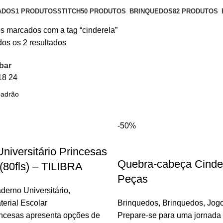
ADOS
1 PRODUTOS
STITCH
50 PRODUTOS
BRINQUEDOS
82 PRODUTOS
s marcados com a tag “cinderela”
os os 2 resultados
bar
18
24
-50%
niversitário Princesas
Quebra-cabeça Cinde
 (80fls) – TILIBRA
Peças
derno Universitário
,
terial Escolar
Brinquedos
,
Brinquedos
,
Jog
incesas apresenta opções de
Prepare-se para uma jornada 