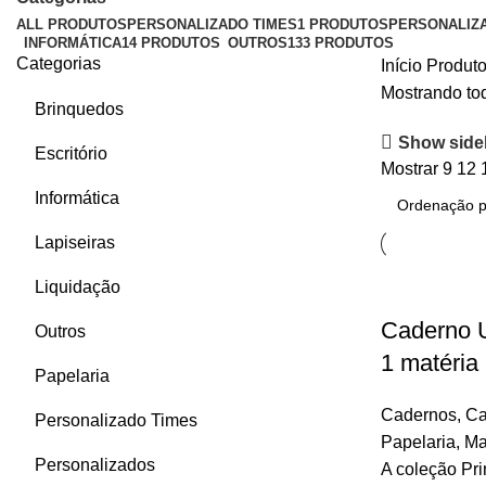
ALL
PRODUTOS
PERSONALIZADO TIMES
1 PRODUTOS
PERSONALIZ
INFORMÁTICA
14 PRODUTOS
OUTROS
133 PRODUTOS
Categorias
Início
Produto
Mostrando tod
Brinquedos
Show side
Escritório
Mostrar
9
12
Informática
Lapiseiras
Liquidação
Caderno U
Outros
1 matéria
Papelaria
Cadernos
,
Ca
Personalizado Times
Papelaria
,
Ma
Personalizados
A coleção Pr