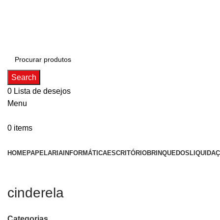
ADD ANYTHING HERE OR JUST REMOVE IT…
Search
0
Lista de desejos
Menu
0
items
Categorias
HOME
PAPELARIA
INFORMÁTICA
ESCRITÓRIO
BRINQUEDOS
LIQUIDA
cinderela
Categorias