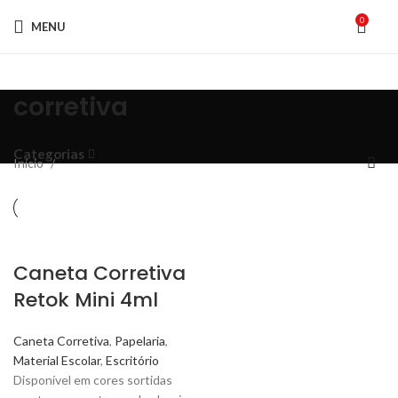
0
MENU
corretiva
Categorias
Início
Caneta Corretiva
Retok Mini 4ml
Caneta Corretiva
,
Papelaria
,
Material Escolar
,
Escritório
Disponível em cores sortidas