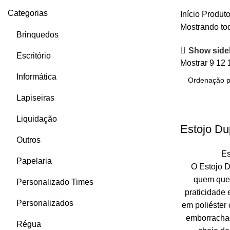
Categorias
Início
Produto
Mostrando tod
Brinquedos
Show side
Escritório
Mostrar
9
12
Informática
Lapiseiras
Liquidação
Estojo Du
Outros
Es
Papelaria
O Estojo D
quem quer
Personalizado Times
praticidade
Personalizados
em poliéster 
emborrachad
Régua