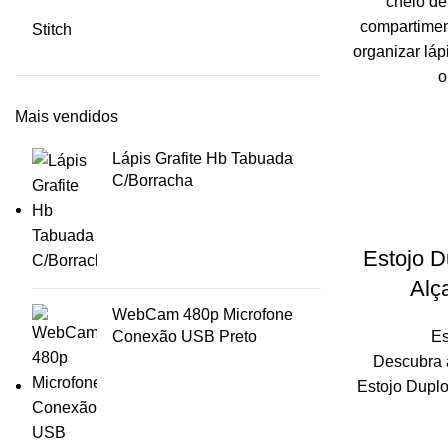
cheio de
compartimen
Stitch
organizar láp
o
Mais vendidos
Lápis Grafite Hb Tabuada
C/Borracha
Estojo 
Alç
WebCam 480p Microfone
Conexão USB Preto
Es
Descubra a
Estojo Dupl