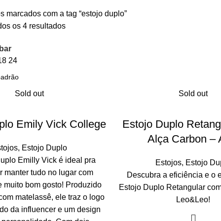
s marcados com a tag “estojo duplo”
os os 4 resultados
bar
18
24
Sold out
Sold out
plo Emily Vick College
Estojo Duplo Retan
Alça Carbon – 
tojos
,
Estojo Duplo
uplo Emilly Vick é ideal pra
Estojos
,
Estojo Du
 manter tudo no lugar com
Descubra a eficiência e o 
 e muito bom gosto! Produzido
Estojo Duplo Retangular co
com matelassê, ele traz o logo
Leo&Leo!
o da influencer e um design