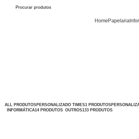
Categorias
Home
Papelaria
Info
ALL
PRODUTOS
PERSONALIZADO TIMES
1 PRODUTOS
PERSONALIZ
INFORMÁTICA
14 PRODUTOS
OUTROS
133 PRODUTOS