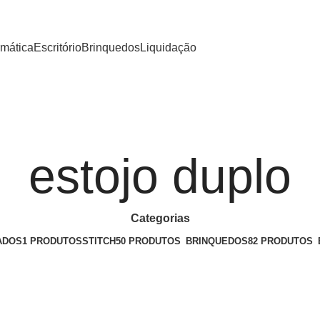
rmática
Escritório
Brinquedos
Liquidação
estojo duplo
Categorias
ADOS
1 PRODUTOS
STITCH
50 PRODUTOS
BRINQUEDOS
82 PRODUTOS