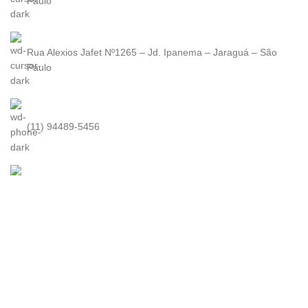
Paulo
Rua Alexios Jafet Nº1265 – Jd. Ipanema – Jaraguá – São
Paulo
(11) 94489-5456
contato@kuma.com.br