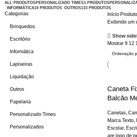
ALL
PRODUTOS
PERSONALIZADO TIMES
1 PRODUTOS
PERSONALIZ
INFORMÁTICA
14 PRODUTOS
OUTROS
133 PRODUTOS
Categorias
Início
Produto
Exibindo um 
Brinquedos
Show side
Escritório
Mostrar
9
12
Informática
Lapiseiras
Liquidação
Caneta Fi
Outros
Balcão M
Papelaria
Canetas
,
Can
Personalizado Times
Marca Texto
,
Personalizados
Escolar
,
Escri
are logo de p