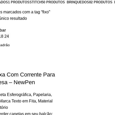
ADOS
1 PRODUTOS
STITCH
50 PRODUTOS
BRINQUEDOS
82 PRODUTOS
s marcados com a tag “fixo”
único resultado
bar
18
24
xa Com Corrente Para
esa – NewPen
eta Esferográfica
,
Papelaria
,
Marca Texto em Fita
,
Material
tório
erder canetas em seu balcão;