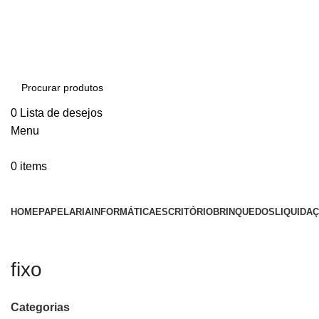
ADD ANYTHING HERE OR JUST REMOVE IT…
0
Lista de desejos
Menu
0
items
Categorias
HOME
PAPELARIA
INFORMÁTICA
ESCRITÓRIO
BRINQUEDOS
LIQUIDA
fixo
Categorias