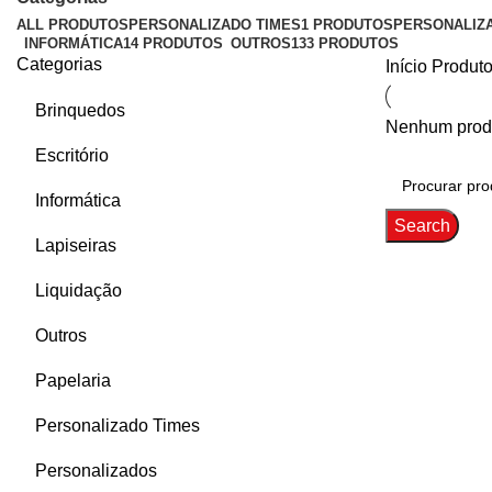
ALL
PRODUTOS
PERSONALIZADO TIMES
1 PRODUTOS
PERSONALIZ
INFORMÁTICA
14 PRODUTOS
OUTROS
133 PRODUTOS
Categorias
Início
Produto
Brinquedos
Nenhum produ
Escritório
Informática
Search
Lapiseiras
Liquidação
Outros
Papelaria
Personalizado Times
Personalizados