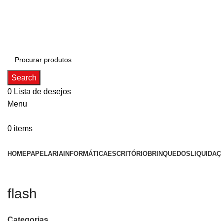
ADD ANYTHING HERE OR JUST REMOVE IT…
Search
0
Lista de desejos
Menu
0
items
Categorias
HOME
PAPELARIA
INFORMÁTICA
ESCRITÓRIO
BRINQUEDOS
LIQUIDA
flash
Categorias