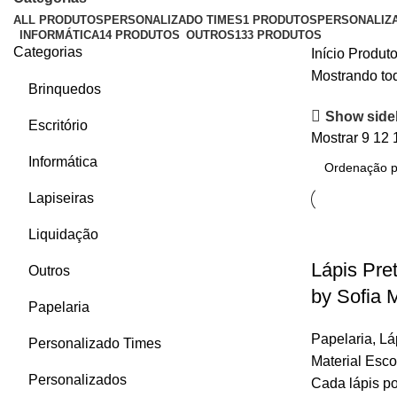
ALL
PRODUTOS
PERSONALIZADO TIMES
1 PRODUTOS
PERSONALIZ
INFORMÁTICA
14 PRODUTOS
OUTROS
133 PRODUTOS
Categorias
Início
Produto
Mostrando tod
Brinquedos
Show side
Escritório
Mostrar
9
12
Informática
Lapiseiras
Liquidação
Lápis Pr
Outros
by Sofia 
Papelaria
Papelaria
,
Lá
Personalizado Times
Material Esco
Personalizados
Cada lápis p