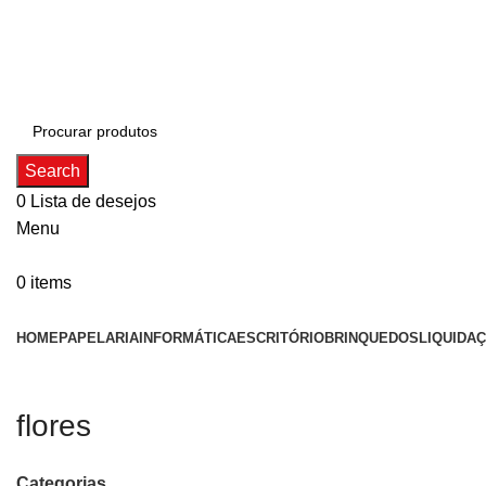
ADD ANYTHING HERE OR JUST REMOVE IT…
Search
0
Lista de desejos
Menu
0
items
Categorias
HOME
PAPELARIA
INFORMÁTICA
ESCRITÓRIO
BRINQUEDOS
LIQUIDA
flores
Categorias