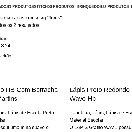
ADOS
1 PRODUTOS
STITCH
50 PRODUTOS
BRINQUEDOS
82 PRODUTOS
s marcados com a tag “flores”
os os 2 resultados
bar
18
24
eto HB Com Borracha
Lápis Preto Redondo
Martins
Wave Hb
pis
,
Lápis de Escrita Preto
,
Papelaria
,
Lápis
,
Lápis de Esc
lar
Material Escolar
ossui uma mina suave e
O LÁPIS Grafite WAVE possu