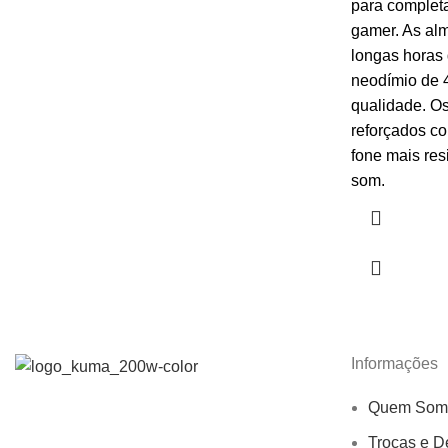
para completa
gamer. As al
longas horas 
neodímio de 
qualidade. O
reforçados co
fone mais resi
som.
Informações
Quem Som
Trocas e D