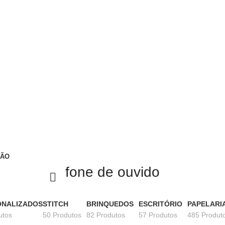
ÇÃO
fone de ouvido
ONALIZADOS
STITCH
BRINQUEDOS
ESCRITÓRIO
PAPELARI
utos
50 Produtos
82 Produtos
57 Produtos
485 Produt