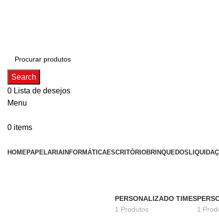
ADD ANYTHING HERE OR JUST REMOVE IT…
Search
0
Lista de desejos
Menu
0
items
Categorias
HOME
PAPELARIA
INFORMÁTICA
ESCRITÓRIO
BRINQUEDOS
LIQUIDA
PERSONALIZADO TIMES
PERS
1 Produtos
1 Prod