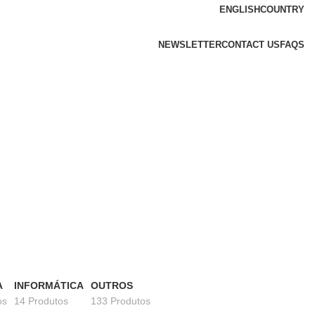
ENGLISH
COUNTRY
NEWSLETTER
CONTACT US
FAQS
A
INFORMÁTICA
OUTROS
os
14 Produtos
133 Produtos