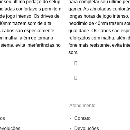
r seu ultimo pedaço do setup
para completar seu ultimo pe
mofadas confortáveis permitem
gamer. As almofadas confortá
de jogo intenso. Os drives de
longas horas de jogo intenso.
40mm trazem som de alta
neodímio de 40mm trazem som
s cabos são especialmente
qualidade. Os cabos são esp
m malha, além de tornar o
reforçados com malha, além d
stente, evita interferências no
fone mais resistente, evita int
som.
Atendimento
os
Contato
evoluções
Devoluções