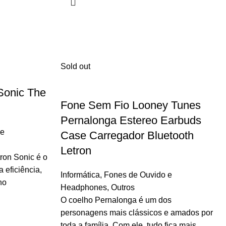
Sold out
Sonic The
Fone Sem Fio Looney Tunes
Pernalonga Estereo Earbuds
 e
Case Carregador Bluetooth
Letron
ron Sonic é o
 eficiência,
Informática
,
Fones de Ouvido e
no
Headphones
,
Outros
O coelho Pernalonga é um dos
personagens mais clássicos e amados por
toda a família. Com ele, tudo fica mais