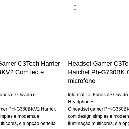
Gamer C3Tech Harrier
Headset Gamer C3Te
KV2 Com led e
Hatchet Ph-G730BK 
microfone
ones de Ouvido e
Informática
,
Fones de Ouvido
Headphones
mer PH-G330BKV2 Harrier,
O headset gamer PH-G330BKV
imples e moderna e
com design simples e modern
lticores, e a opção perfeita
iluminação multicores, e a opç