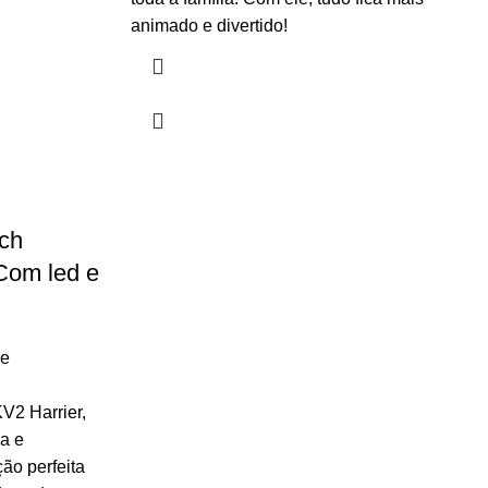
animado e divertido!
ch
Com led e
 e
2 Harrier,
a e
ão perfeita