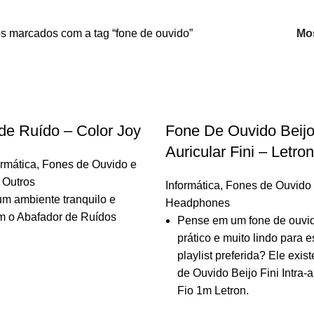
s marcados com a tag “fone de ouvido”
Mo
de Ruído – Color Joy
Fone De Ouvido Beijo 
Auricular Fini – Letron
ormática
,
Fones de Ouvido e
,
Outros
Informática
,
Fones de Ouvido
um ambiente tranquilo e
Headphones
m o Abafador de Ruídos
Pense em um fone de ouvido
prático e muito lindo para 
playlist preferida? Ele exis
de Ouvido Beijo Fini Intra-
Fio 1m Letron.