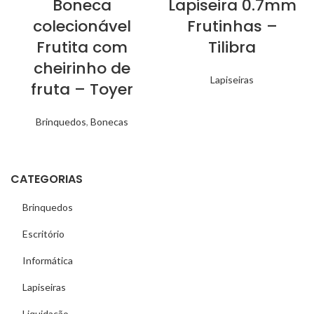
Boneca
Lapiseira 0.7mm
colecionável
Frutinhas –
Frutita com
Tilibra
cheirinho de
Lapiseiras
fruta – Toyer
Brinquedos
,
Bonecas
CATEGORIAS
Brinquedos
Escritório
Informática
Lapiseiras
Liquidação