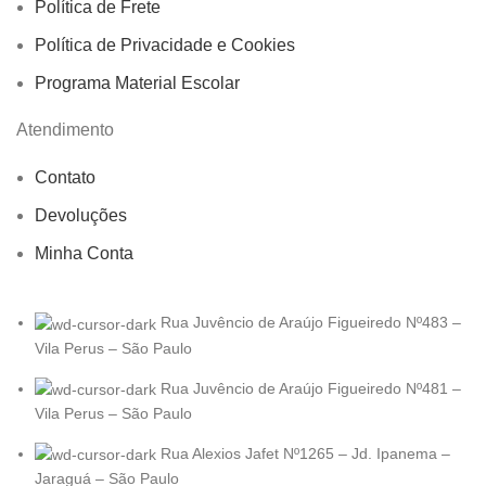
Política de Frete
Política de Privacidade e Cookies
Programa Material Escolar
Atendimento
Contato
Devoluções
Minha Conta
Rua Juvêncio de Araújo Figueiredo Nº483 –
Vila Perus – São Paulo
Rua Juvêncio de Araújo Figueiredo Nº481 –
Vila Perus – São Paulo
Rua Alexios Jafet Nº1265 – Jd. Ipanema –
Jaraguá – São Paulo