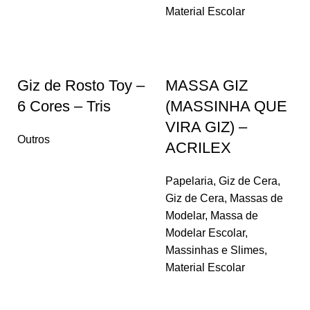
Material Escolar
Giz de Rosto Toy –
MASSA GIZ
6 Cores – Tris
(MASSINHA QUE
VIRA GIZ) –
Outros
ACRILEX
Papelaria
,
Giz de Cera
,
Giz de Cera
,
Massas de
Modelar
,
Massa de
Modelar Escolar
,
Massinhas e Slimes
,
Material Escolar