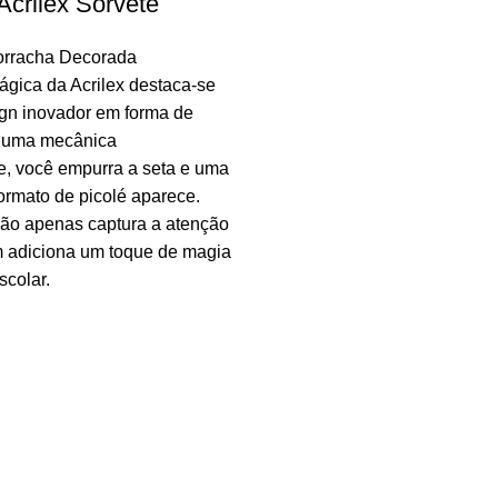
Acrilex Sorvete
orracha Decorada
gica da Acrilex destaca-se
ign inovador em forma de
 uma mecânica
e, você empurra a seta e uma
ormato de picolé aparece.
não apenas captura a atenção
adiciona um toque de magia
scolar.