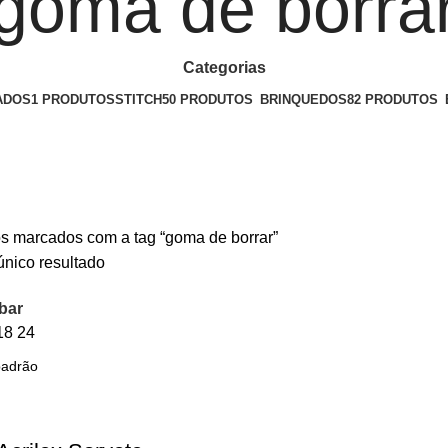
goma de borra
Categorias
ADOS
1 PRODUTOS
STITCH
50 PRODUTOS
BRINQUEDOS
82 PRODUTOS
s marcados com a tag “goma de borrar”
único resultado
bar
18
24