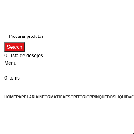
ADD ANYTHING HERE OR JUST REMOVE IT…
Search
0
Lista de desejos
Menu
0
items
Categorias
HOME
PAPELARIA
INFORMÁTICA
ESCRITÓRIO
BRINQUEDOS
LIQUIDA