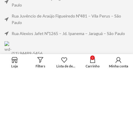
Paulo
Rua Juvêncio de Araújo Figueiredo Nº481 – Vila Perus – São
Paulo
Rua Alexios Jafet Nº1265 – Jd. Ipanema – Jaraguá – São Paulo
(11) 94489-5456
0
Loja
Filters
Lista de desejo
Carrinho
Minha conta
contato@kuma.com.br