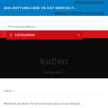
ENGLISH
COUNTRY
ADD ANYTHING HERE OR JUST REMOVE IT…
NEWSLETTER
CONTACT US
FAQS
Search
CATEGORIAS
0
Lista de desejos
HOME
PAPELARIA
INFORMÁTICA
ESCRITÓRIO
BRINQUEDOS
LIQUIDAÇÃO
Menu
0
items
katlen
Categorias
Início
Nenhum produto foi encontrado para a sua seleção.