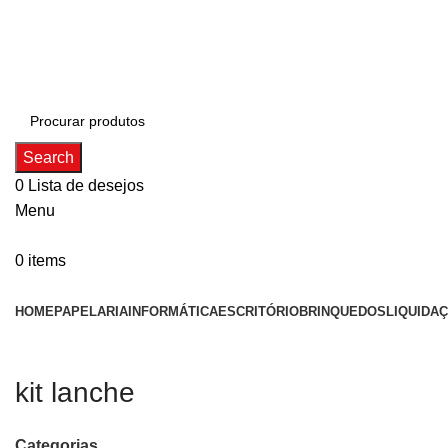
ADD ANYTHING HERE OR JUST REMOVE IT…
Search
0
Lista de desejos
Menu
0
items
Categorias
HOME
PAPELARIA
INFORMÁTICA
ESCRITÓRIO
BRINQUEDOS
LIQUIDA
kit lanche
Categorias