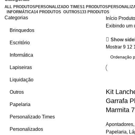
ALL
PRODUTOS
PERSONALIZADO TIMES
1 PRODUTOS
PERSONALIZ
INFORMÁTICA
14 PRODUTOS
OUTROS
133 PRODUTOS
Categorias
Início
Produto
Exibindo um 
Brinquedos
Show side
Escritório
Mostrar
9
12
Informática
Lapiseiras
Liquidação
Kit Lanch
Outros
Garrafa P
Papelaria
Marmita 
Personalizado Times
Apontadores
Personalizados
Papelaria
,
Lá