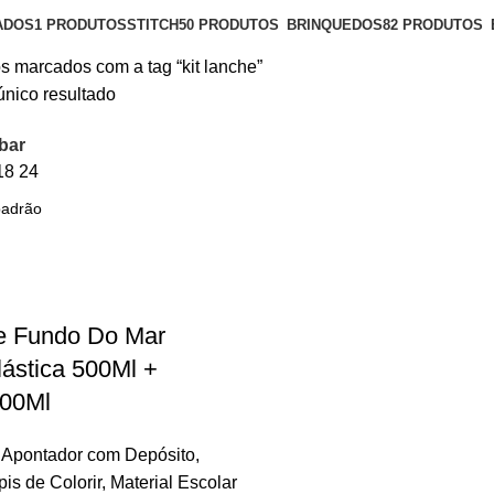
ADOS
1 PRODUTOS
STITCH
50 PRODUTOS
BRINQUEDOS
82 PRODUTOS
s marcados com a tag “kit lanche”
único resultado
bar
18
24
e Fundo Do Mar
lástica 500Ml +
700Ml
,
Apontador com Depósito
,
pis de Colorir
,
Material Escolar