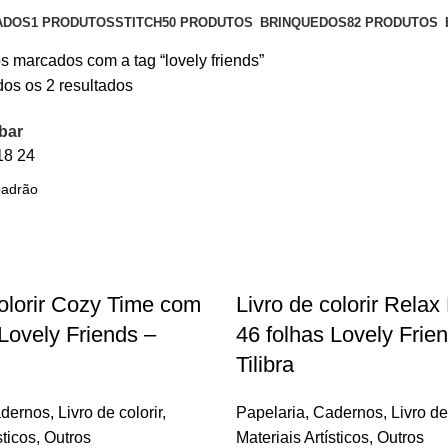
ADOS
1 PRODUTOS
STITCH
50 PRODUTOS
BRINQUEDOS
82 PRODUTOS
s marcados com a tag “lovely friends”
os os 2 resultados
bar
18
24
colorir Cozy Time com
Livro de colorir Relax
 Lovely Friends –
46 folhas Lovely Frie
Tilibra
dernos
,
Livro de colorir
,
Papelaria
,
Cadernos
,
Livro de
sticos
,
Outros
Materiais Artísticos
,
Outros