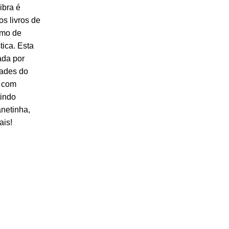
ibra é
os livros de
imo de
tica. Esta
ada por
dades do
s com
tindo
anetinha,
ais!