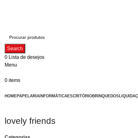
ADD ANYTHING HERE OR JUST REMOVE IT…
Search
0
Lista de desejos
Menu
0
items
Categorias
HOME
PAPELARIA
INFORMÁTICA
ESCRITÓRIO
BRINQUEDOS
LIQUIDA
lovely friends
Categorias