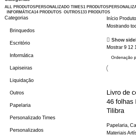
ALL
PRODUTOS
PERSONALIZADO TIMES
1 PRODUTOS
PERSONALIZ
INFORMÁTICA
14 PRODUTOS
OUTROS
133 PRODUTOS
Categorias
Início
Produto
Mostrando tod
Brinquedos
Show side
Escritório
Mostrar
9
12
Informática
Lapiseiras
Liquidação
Livro de 
Outros
46 folhas
Papelaria
Tilibra
Personalizado Times
Papelaria
,
Ca
Personalizados
Materiais Artí