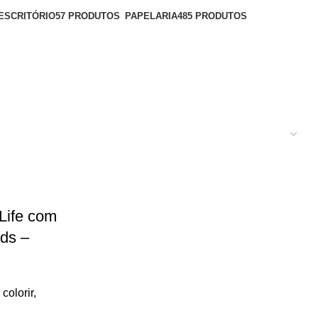
ESCRITÓRIO
57 PRODUTOS
PAPELARIA
485 PRODUTOS
 Life com
nds –
 colorir
,