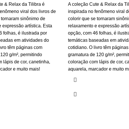
e & Relax da Tilibra é
A coleção Cute & Relax da Til
fenômeno viral dos livros de
inspirada no fenômeno viral d
e tornaram sinônimo de
colorir que se tornaram sinôn
 expressão artística. Esta
relaxamento e expressão artís
 folhas, é ilustrada por
opção, com 46 folhas, é ilustr
seadas em atividades do
temáticas baseadas em ativi
livro têm páginas com
cotidiano. O livro têm página
120 g/m², permitindo
gramatura de 120 g/m², permi
 lápis de cor, canetinha,
coloração com lápis de cor, c
cador e muito mais!
aquarela, marcador e muito m