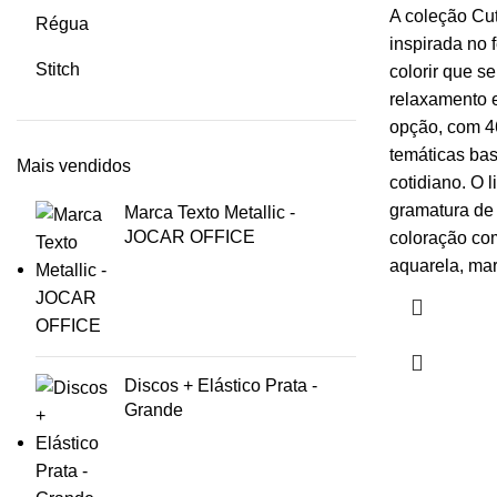
A coleção Cut
Régua
inspirada no 
Stitch
colorir que s
relaxamento e
opção, com 46
temáticas ba
Mais vendidos
cotidiano. O 
gramatura de 
Marca Texto Metallic -
JOCAR OFFICE
coloração com
aquarela, mar
Discos + Elástico Prata -
Grande