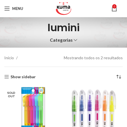
0
MENU
lumini
Categorias
Início
Mostrando todos os 2 resultados
Show sidebar
SOLD
OUT