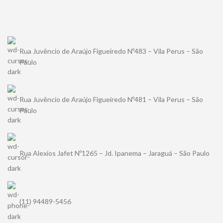
Rua Juvêncio de Araújo Figueiredo Nº483 – Vila Perus – São
Paulo
Rua Juvêncio de Araújo Figueiredo Nº481 – Vila Perus – São
Paulo
Rua Alexios Jafet Nº1265 – Jd. Ipanema – Jaraguá – São Paulo
(11) 94489-5456