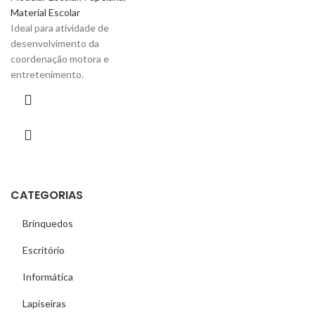
Material Escolar
Ideal para atividade de
desenvolvimento da
coordenação motora e
entretenimento.
CATEGORIAS
Brinquedos
Escritório
Informática
Lapiseiras