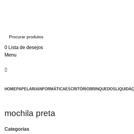
0
0
ADD ANYTHING HERE OR JUST REMOVE IT…
0
Lista de desejos
Menu
Categorias
HOME
PAPELARIA
INFORMÁTICA
ESCRITÓRIO
BRINQUEDOS
LIQUIDA
mochila preta
Categorias