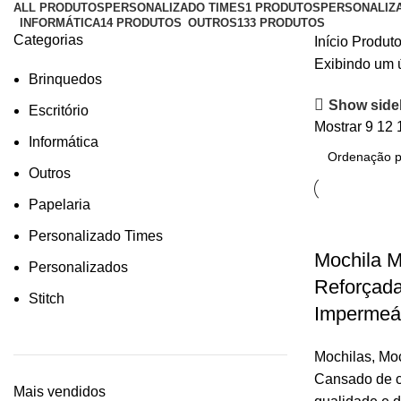
ALL
PRODUTOS
PERSONALIZADO TIMES
1 PRODUTOS
PERSONALIZ
INFORMÁTICA
14 PRODUTOS
OUTROS
133 PRODUTOS
Categorias
Início
Produto
Exibindo um 
Brinquedos
Show side
Escritório
Mostrar
9
12
Informática
Outros
Papelaria
Personalizado Times
Mochila M
Personalizados
Reforçada
Stitch
Impermeá
Mochilas
,
Moc
Cansado de 
Mais vendidos