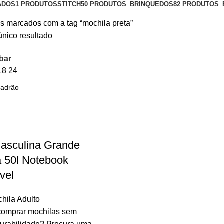
ADOS
1 PRODUTOS
STITCH
50 PRODUTOS
BRINQUEDOS
82 PRODUTOS
s marcados com a tag “mochila preta”
único resultado
bar
18
24
asculina Grande
 50l Notebook
vel
hila Adulto
comprar mochilas sem