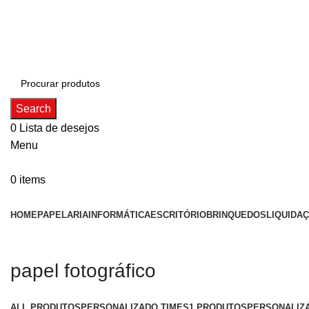
ADD ANYTHING HERE OR JUST REMOVE IT…
Search
0
Lista de desejos
Menu
0
items
Categorias
HOME
PAPELARIA
INFORMÁTICA
ESCRITÓRIO
BRINQUEDOS
LIQUIDA
papel fotográfico
ALL
PRODUTOS
PERSONALIZADO TIMES
1 PRODUTOS
PERSONALIZ