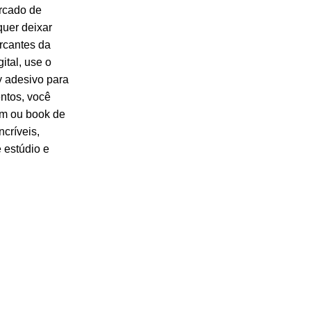
rcado de
quer deixar
rcantes da
ital, use o
y adesivo para
ntos, você
m ou book de
ncríveis,
 estúdio e