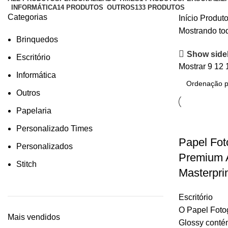
INFORMÁTICA
14 PRODUTOS
OUTROS
133 PRODUTOS
Categorias
Início
Produto
Mostrando tod
Brinquedos
Show side
Escritório
Mostrar
9
12
Informática
Outros
Papelaria
Personalizado Times
Papel Fot
Personalizados
Premium A
Stitch
Masterpri
Escritório
O Papel Fotog
Mais vendidos
Glossy contém