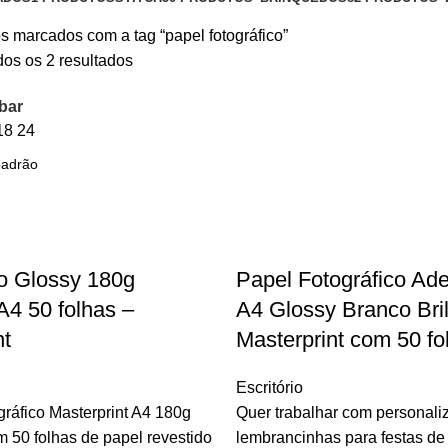
s marcados com a tag “papel fotográfico”
os os 2 resultados
bar
18
24
o Glossy 180g
Papel Fotográfico Ad
4 50 folhas –
A4 Glossy Branco Bri
nt
Masterprint com 50 fo
Escritório
ráfico Masterprint A4 180g
Quer trabalhar com personali
 50 folhas de papel revestido
lembrancinhas para festas de 