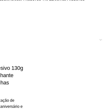
esivo 130g
lhante
lhas
zação de
aniversário e