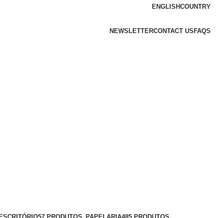
ENGLISH
COUNTRY
NEWSLETTER
CONTACT US
FAQS
ESCRITÓRIO
57 PRODUTOS
PAPELARIA
485 PRODUTOS