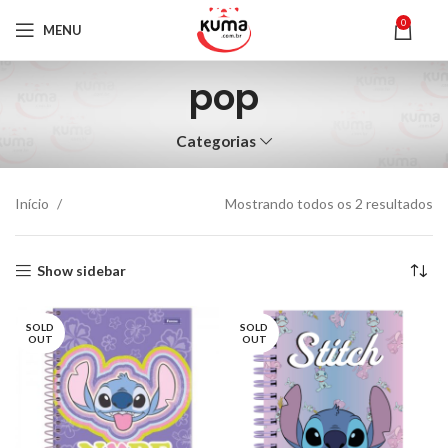
0
MENU
pop
Categorias
Início
Mostrando todos os 2 resultados
Show sidebar
SOLD
SOLD
OUT
OUT