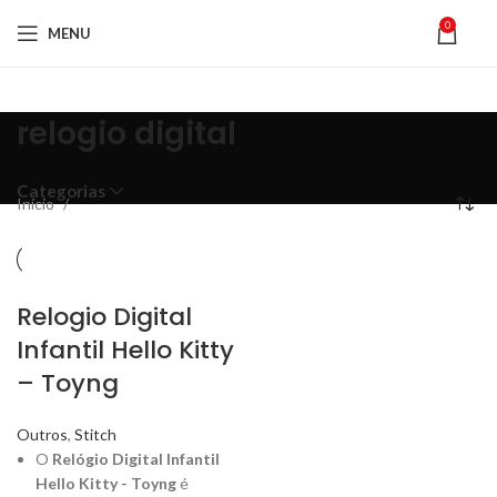
0
MENU
relogio digital
Categorias
Início
Relogio Digital
Infantil Hello Kitty
– Toyng
Outros
,
Stitch
O
Relógio Digital Infantil
Hello Kitty - Toyng
é