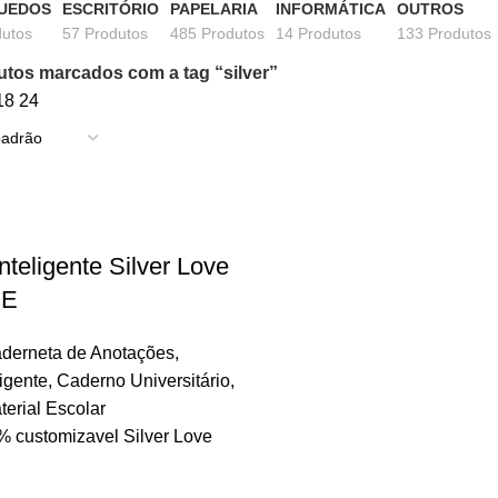
UEDOS
ESCRITÓRIO
PAPELARIA
INFORMÁTICA
OUTROS
dutos
57 Produtos
485 Produtos
14 Produtos
133 Produtos
utos marcados com a tag “silver”
18
24
nteligente Silver Love
DE
derneta de Anotações
,
igente
,
Caderno Universitário
,
terial Escolar
 customizavel Silver Love