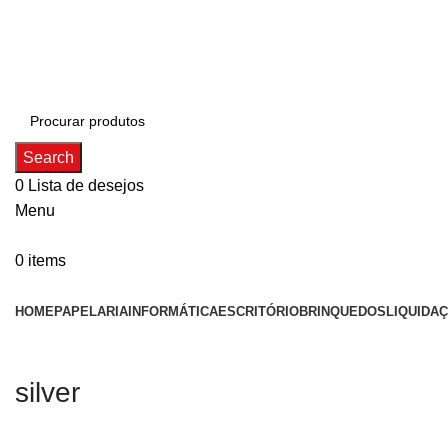
ADD ANYTHING HERE OR JUST REMOVE IT…
Search
0
Lista de desejos
Menu
0
items
Categorias
HOME
PAPELARIA
INFORMÁTICA
ESCRITÓRIO
BRINQUEDOS
LIQUIDA
silver