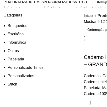
PERSONALIZADO TIMES
PERSONALIZADOS
STITCH
BRINQ
1 Produtos
1 Produtos
50 Produtos
82 Pro
Categorias
Início
Prod
Mostrar
9
12
Brinquedos
Escritório
Informática
Outros
Caderno I
Papelaria
– GRAN
Personalizado Times
Personalizados
Cadernos
,
Ca
Caderno Intel
Stitch
Papelaria
,
Ma
Caderno 100%