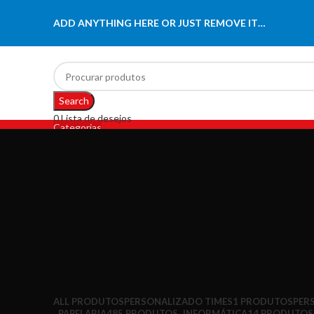
ADD ANYTHING HERE OR JUST REMOVE IT…
Search
0
Lista de desejos
Categorias
Menu
HOME
PAPELARIA
INFORMÁTICA
ESCRITÓRIO
BRINQUEDOS
0
items
ALL
PRODUTOS
PERSONALIZADO TIMES
1 PRODUTOS
PER
PAPELARIA
485 PRODUTOS
INFORMÁTICA
14 PRODUTOS