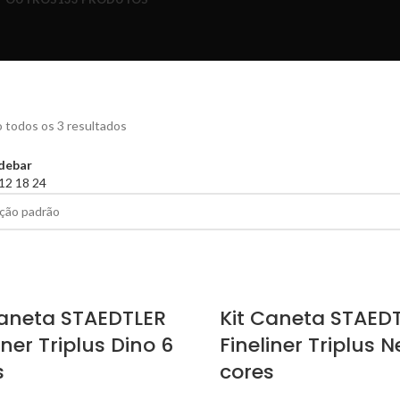
 todos os 3 resultados
debar
12
18
24
Caneta STAEDTLER
Kit Caneta STAED
iner Triplus Dino 6
Fineliner Triplus 
s
cores