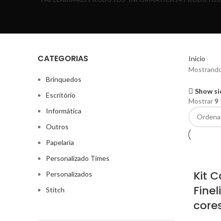
CATEGORIAS
Início
Mostrando
Brinquedos
Show si
Escritório
Mostrar
9
Informática
Outros
Papelaria
Personalizado Times
Kit 
Personalizados
Finel
Stitch
core