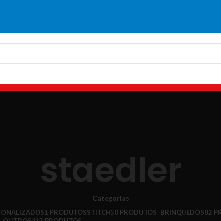
LIQUIDAÇÃO
staedler
Categorias
SONALIZADOS
1 PRODUTOS
STITCH
50 PRODUTOS
BRINQUEDOS
82 
OUTROS
133 PRODUTOS