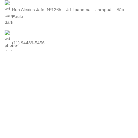
Rua Alexios Jafet Nº1265 – Jd. Ipanema – Jaraguá – São
Paulo
(11) 94489-5456
contato@kuma.com.br
KUMA
2022. Todos os direitos reservados