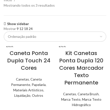
Mostrando todos os 3 resultados
Show sidebar
Mostrar
9
12
18
24
SOLD
SOLD
OUT
OUT
Caneta Ponta
Kit Canetas
Dupla Touch 24
Ponta Dupla 120
Cores
Cores Marcador
Texto
Canetas
,
Caneta
Permanente
Permanente
,
Papelaria
,
Materiais Artísticos
,
Canetas
,
Caneta Brush
,
Liquidação
,
Outros
Marca Texto
,
Marca Texto
Hidrográfico