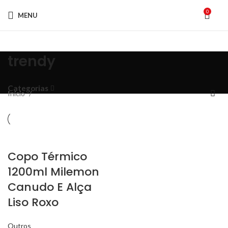
0
MENU
trendy
Categorias
Início
Copo Térmico
1200ml Milemon
Canudo E Alça
Liso Roxo
Outros