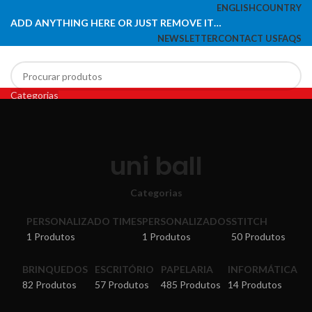
ENGLISH
COUNTRY
ADD ANYTHING HERE OR JUST REMOVE IT…
NEWSLETTER
CONTACT US
FAQS
Categorias
Search
HOME
PAPELARIA
INFORMÁTICA
ESCRITÓRIO
BRINQUEDOS
0
Lista de desejos
LIQUIDAÇÃO
Menu
uni ball
0
items
Categorias
PERSONALIZADO TIMES
PERSONALIZADOS
STITCH
1 Produtos
1 Produtos
50 Produtos
BRINQUEDOS
ESCRITÓRIO
PAPELARIA
INFORMÁTICA
82 Produtos
57 Produtos
485 Produtos
14 Produtos