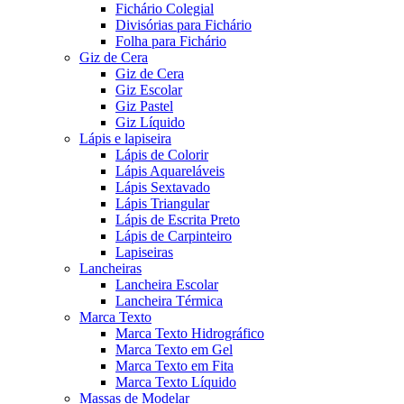
Fichário Colegial
Divisórias para Fichário
Folha para Fichário
Giz de Cera
Giz de Cera
Giz Escolar
Giz Pastel
Giz Líquido
Lápis e lapiseira
Lápis de Colorir
Lápis Aquareláveis
Lápis Sextavado
Lápis Triangular
Lápis de Escrita Preto
Lápis de Carpinteiro
Lapiseiras
Lancheiras
Lancheira Escolar
Lancheira Térmica
Marca Texto
Marca Texto Hidrográfico
Marca Texto em Gel
Marca Texto em Fita
Marca Texto Líquido
Massas de Modelar