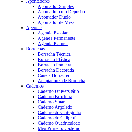
Apontadores
Apontador Simples
Apontador com Depósito
Apontador Duplo
Apontador de Mesa
Agendas
Agenda Escolar
Agenda Permanente
Agenda Planner
Borrachas
Borracha Técnica
Borracha Plástica
Borracha Ponteira
Borracha Decorada
Caneta Borracha
Adaptadores de Borracha
Cadernos
Caderno Universitário
Caderno Brochura
Caderno Smart
Caderno Argolado
Caderno de Cartografia
Caderno de Caligrafia
Caderno Quadriculado
Meu Primeiro Caderno