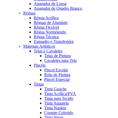
Apagador de Lousa
Apagador de Quadro Branco
Réguas
Régua Acrílica
Réguas de Alumínio
Régua Flexível
Régua Normógrafo
Régua Técnica
Esquadro e Transferidor
Materiais Artísticos
Telas e Cavaletes
Telas de Pintura
Cavaletes para Tela
Pincéis
Pincel Escolar
Rolo de Pintura
Pincel Especial
Tintas
Tinta Guache
Tinta Acrílica/PVA
Tinta para Tecido
Tinta Aquarela
Tinta Nankin
Corante Colorido
Tinta Spray