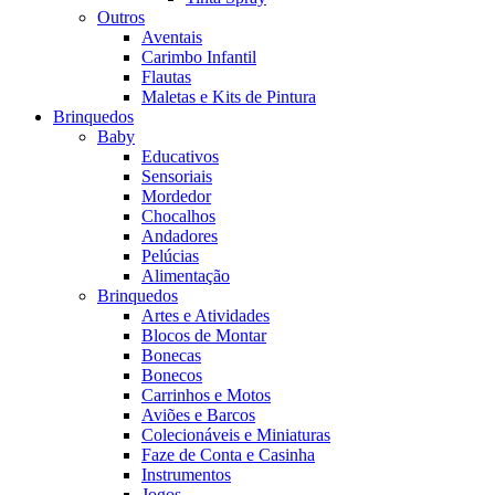
Outros
Aventais
Carimbo Infantil
Flautas
Maletas e Kits de Pintura
Brinquedos
Baby
Educativos
Sensoriais
Mordedor
Chocalhos
Andadores
Pelúcias
Alimentação
Brinquedos
Artes e Atividades
Blocos de Montar
Bonecas
Bonecos
Carrinhos e Motos
Aviões e Barcos
Colecionáveis e Miniaturas
Faze de Conta e Casinha
Instrumentos
Jogos