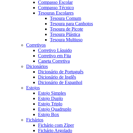
Compasso Escolar
Compasso Técnico
Tesouras Escolares
Tesoura Comum
Tesoura para Canhotos
Tesoura de Picote
Tesoura Plástica
Tesoura Multiuso
Corretivos
Corretivo Líquido
Corretivo em Fita
Caneta Corretiva
Dicionários
Dicionário de Português
Dicionário de Inglês
Dicionário de Espanhol
Estojos
Estojo Simples
Estojo Duplo
Estojo Triplo
Estojo Quadruplo
Estojo Box
Fichários
Fichário com Zíper
Fichário Argolado