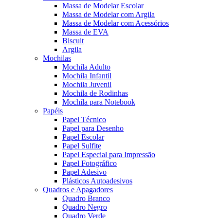
Massa de Modelar Escolar
Massa de Modelar com Argila
Massa de Modelar com Acessórios
Massa de EVA
Biscuit
Argila
Mochilas
Mochila Adulto
Mochila Infantil
Mochila Juvenil
Mochila de Rodinhas
Mochila para Notebook
Papéis
Papel Técnico
Papel para Desenho
Papel Escolar
Papel Sulfite
Papel Especial para Impressão
Papel Fotográfico
Papel Adesivo
Plásticos Autoadesivos
Quadros e Apagadores
Quadro Branco
Quadro Negro
Quadro Verde