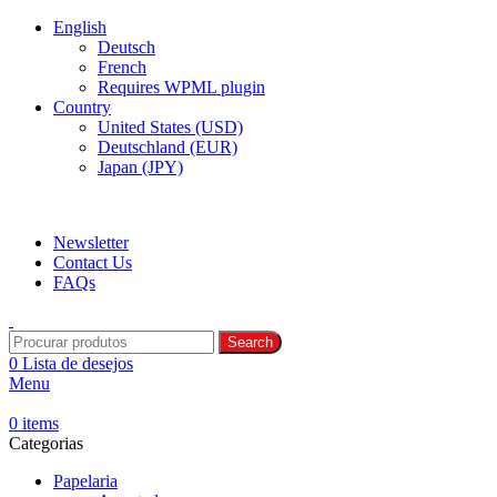
English
Deutsch
French
Requires WPML plugin
Country
United States (USD)
Deutschland (EUR)
Japan (JPY)
ADD ANYTHING HERE OR JUST REMOVE IT…
Newsletter
Contact Us
FAQs
Search
0
Lista de desejos
Menu
0
items
Categorias
Papelaria