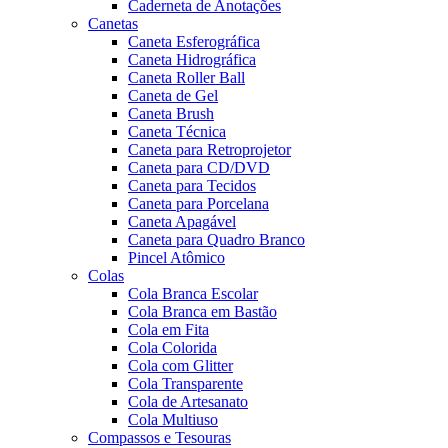
Caderneta de Anotações
Canetas
Caneta Esferográfica
Caneta Hidrográfica
Caneta Roller Ball
Caneta de Gel
Caneta Brush
Caneta Técnica
Caneta para Retroprojetor
Caneta para CD/DVD
Caneta para Tecidos
Caneta para Porcelana
Caneta Apagável
Caneta para Quadro Branco
Pincel Atômico
Colas
Cola Branca Escolar
Cola Branca em Bastão
Cola em Fita
Cola Colorida
Cola com Glitter
Cola Transparente
Cola de Artesanato
Cola Multiuso
Compassos e Tesouras