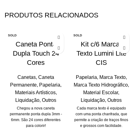
PRODUTOS RELACIONADOS
SOLD
SOLD
OUT
OUT
Caneta Ponta
Kit c/6 Marca-
Dupla Touch 24
Texto Lumini Lite
Cores
CIS
Canetas
,
Caneta
Papelaria
,
Marca Texto
,
Permanente
,
Papelaria
,
Marca Texto Hidrográfico
,
Materiais Artísticos
,
Material Escolar
,
Liquidação
,
Outros
Liquidação
,
Outros
Chegou a nova caneta
Cada marca texto é equipado
permanente ponta dupla 3mm -
com uma ponta chanfrada, que
6mm. São 24 cores diferentes
permite a criação de traços finos
para colorir!
e grossos com facilidade.