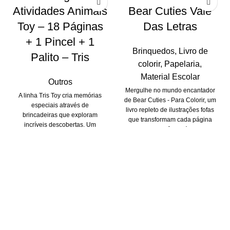
Atividades Animais
Bear Cuties Vale
Toy – 18 Páginas
Das Letras
+ 1 Pincel + 1
Brinquedos
,
Livro de
Palito – Tris
colorir
,
Papelaria
,
Material Escolar
Outros
Mergulhe no mundo encantador
A linha Tris Toy cria memórias
de Bear Cuties - Para Colorir, um
especiais através de
livro repleto de ilustrações fofas
brincadeiras que exploram
que transformam cada página
incríveis descobertas. Um
em uma experiência única para
mundo repleto de alegria,
explorar a criatividade e relaxar
diversão e imaginação. O livro
enquanto colore.
de atividades mágico Pic nic
proporciona momentos
inesquecíveis para os pequenos
colocarem sua criatividade no
papel!