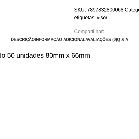
SKU:
7897832800068
Catego
etiquetas
,
visor
Compartilhar:
DESCRIÇÃO
INFORMAÇÃO ADICIONAL
AVALIAÇÕES (0)
Q & A
ello 50 unidades 80mm x 66mm