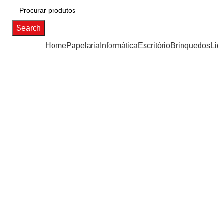
Search
Categorias
Home
Papelaria
Informática
Escritório
Brinquedos
Li
Click to enlarge