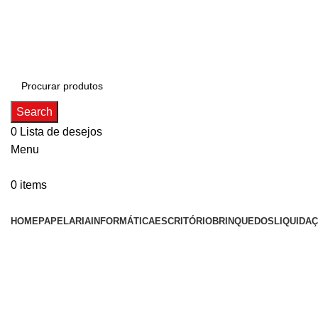
ADD ANYTHING HERE OR JUST REMOVE IT…
Search
0
Lista de desejos
Menu
0
items
Categorias
HOME
PAPELARIA
INFORMÁTICA
ESCRITÓRIO
BRINQUEDOS
LIQUIDA
Click to enlarge