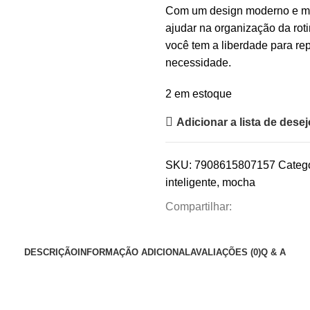
Com um design moderno e mi
ajudar na organização da roti
você tem a liberdade para rep
necessidade.
2 em estoque
Adicionar a lista de dese
SKU:
7908615807157
Catego
inteligente
,
mocha
Compartilhar:
DESCRIÇÃO
INFORMAÇÃO ADICIONAL
AVALIAÇÕES (0)
Q & A