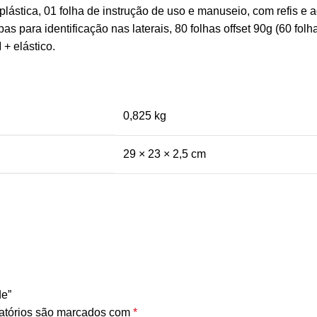
plástica, 01 folha de instrução de uso e manuseio, com refis e 
as para identificação nas laterais, 80 folhas offset 90g (60 fol
 + elástico.
0,825 kg
29 × 23 × 2,5 cm
de”
atórios são marcados com
*