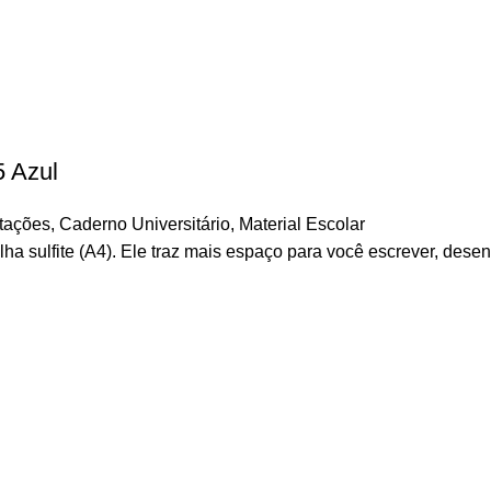
5 Azul
tações
,
Caderno Universitário
,
Material Escolar
a sulfite (A4). Ele traz mais espaço para você escrever, dese