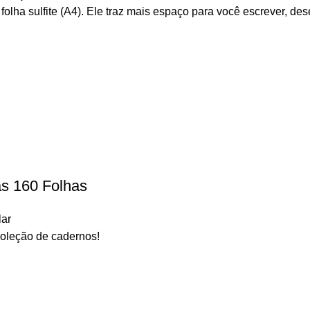
lha sulfite (A4). Ele traz mais espaço para você escrever, de
as 160 Folhas
lar
coleção de cadernos!