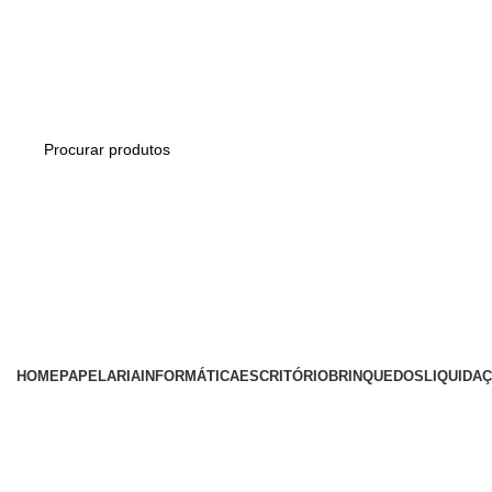
ADD ANYTHING HERE OR JUST REMOVE IT…
Categorias
HOME
PAPELARIA
INFORMÁTICA
ESCRITÓRIO
BRINQUEDOS
LIQUIDA