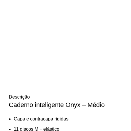
Click to enlarge
Descrição
Caderno inteligente Onyx – Médio
Capa e contracapa rígidas
11 discos M + elástico