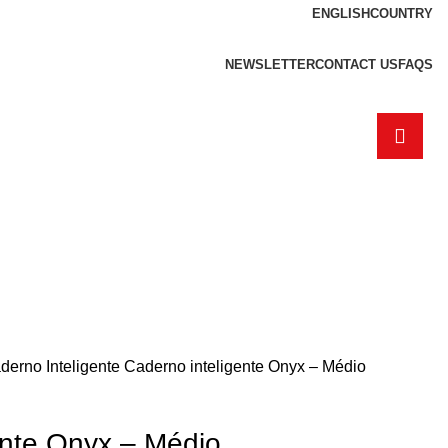
ENGLISH
COUNTRY
NEWSLETTER
CONTACT US
FAQS
derno Inteligente
Caderno inteligente Onyx – Médio
ente Onyx – Médio