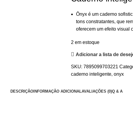
Ônyx é um caderno sofisti
tons constratantes, que r
oferecem um efeito visual 
2 em estoque
Adicionar a lista de dese
SKU:
7895099703221
Catego
caderno inteligente
,
onyx
DESCRIÇÃO
INFORMAÇÃO ADICIONAL
AVALIAÇÕES (0)
Q & A