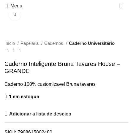
0
Menu
Click to enlarge
Início
Papelaria
Cadernos
Caderno Universitário
Caderno Inteligente Bruna Tavares House –
GRANDE
Caderno 100% customizavel Bruna tavares
1 em estoque
Adicionar a lista de desejos
SKU:
7908615802480