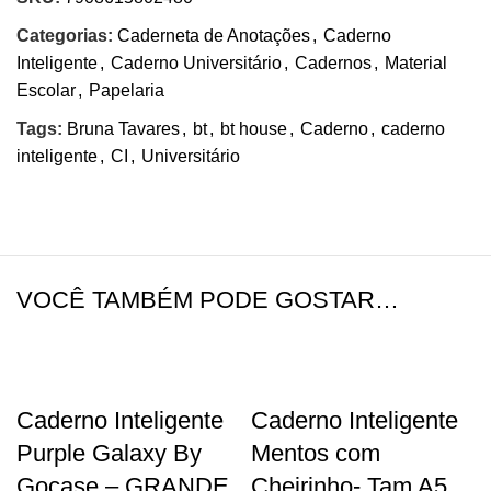
Categorias:
Caderneta de Anotações
,
Caderno
Inteligente
,
Caderno Universitário
,
Cadernos
,
Material
Escolar
,
Papelaria
Tags:
Bruna Tavares
,
bt
,
bt house
,
Caderno
,
caderno
inteligente
,
CI
,
Universitário
VOCÊ TAMBÉM PODE GOSTAR…
Caderno Inteligente
Caderno Inteligente
Purple Galaxy By
Mentos com
Gocase – GRANDE
Cheirinho- Tam A5