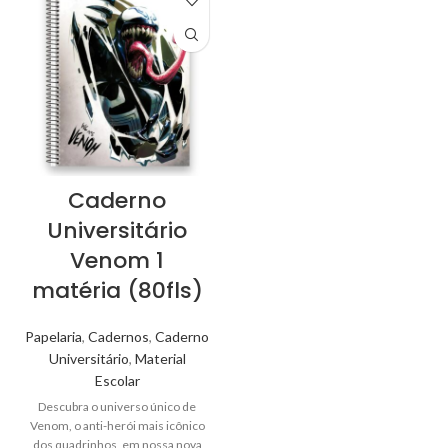
Caderno
Universitário
Venom 1
matéria (80fls)
Papelaria
,
Cadernos
,
Caderno
Universitário
,
Material
Escolar
Descubra o universo único de
Venom, o anti-herói mais icônico
dos quadrinhos, em nossa nova