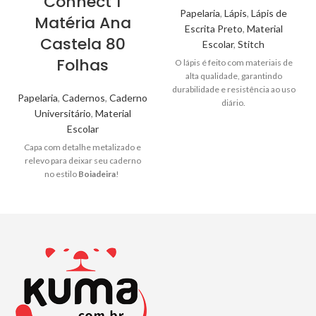
Connect 1
Papelaria
,
Lápis
,
Lápis de
Matéria Ana
Escrita Preto
,
Material
Castela 80
Escolar
,
Stitch
Folhas
O lápis é feito com materiais de
alta qualidade, garantindo
durabilidade e resistência ao uso
Papelaria
,
Cadernos
,
Caderno
diário.
Universitário
,
Material
Escolar
Capa
com detalhe metalizado e
relevo para deixar seu caderno
no estilo
Boiadeira
!