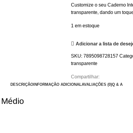
Customize o seu Caderno Inte
transparente, dando um toque
1 em estoque
Adicionar a lista de dese
SKU:
7895098728157
Catego
transparente
Compartilhar:
DESCRIÇÃO
INFORMAÇÃO ADICIONAL
AVALIAÇÕES (0)
Q & A
– Médio