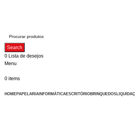
ADD ANYTHING HERE OR JUST REMOVE IT…
Search
0
Lista de desejos
Menu
0
items
Categorias
HOME
PAPELARIA
INFORMÁTICA
ESCRITÓRIO
BRINQUEDOS
LIQUIDA
Click to enlarge