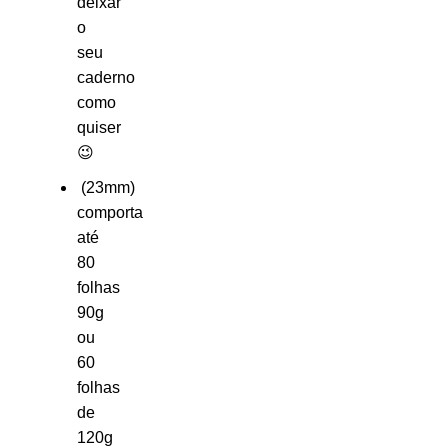
deixar
o
seu
caderno
como
quiser
😉
(23mm)
comporta
até
80
folhas
90g
ou
60
folhas
de
120g