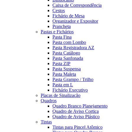
Caixa de Correspondência
Cestos
Fichário de Mesa
Organizador e Expositor
Prancheta
Pastas e Fichários
Pasta Fina
Pasta com Lombo
Pasta Registradora AZ
Pasta Catálogo
Pasta Sanfonada
Pasta ZIP
Pasta Suspensa
Pasta Maleta
Pasta Grampo / Trilho
Pasta em L
Fichário Executivo
Placas de Sinalização
Quadros
Quadro Branco Planejamento
Quadro de Aviso Cortiça
Quadro de Aviso Plástico
Tintas
Tintas para Pincel Atômico