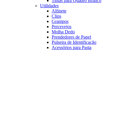
Tintas para Quadro Branco
Utilidades
Alfinete
Clips
Grampos
Percevejos
Molha Dedo
Prendedores de Papel
Pulseira de Identificação
Acessórios para Pasta