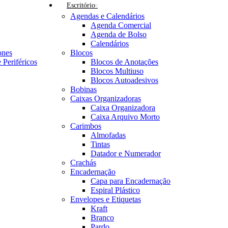
Escritório
Agendas e Calendários
Agenda Comercial
Agenda de Bolso
Calendários
ones
Blocos
Periféricos
Blocos de Anotações
Blocos Multiuso
Blocos Autoadesivos
Bobinas
Caixas Organizadoras
Caixa Organizadora
Caixa Arquivo Morto
Carimbos
Almofadas
Tintas
Datador e Numerador
Crachás
Encadernação
Capa para Encadernação
Espiral Plástico
Envelopes e Etiquetas
Kraft
Branco
Pardo