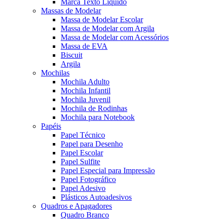
Marca Texto Líquido
Massas de Modelar
Massa de Modelar Escolar
Massa de Modelar com Argila
Massa de Modelar com Acessórios
Massa de EVA
Biscuit
Argila
Mochilas
Mochila Adulto
Mochila Infantil
Mochila Juvenil
Mochila de Rodinhas
Mochila para Notebook
Papéis
Papel Técnico
Papel para Desenho
Papel Escolar
Papel Sulfite
Papel Especial para Impressão
Papel Fotográfico
Papel Adesivo
Plásticos Autoadesivos
Quadros e Apagadores
Quadro Branco