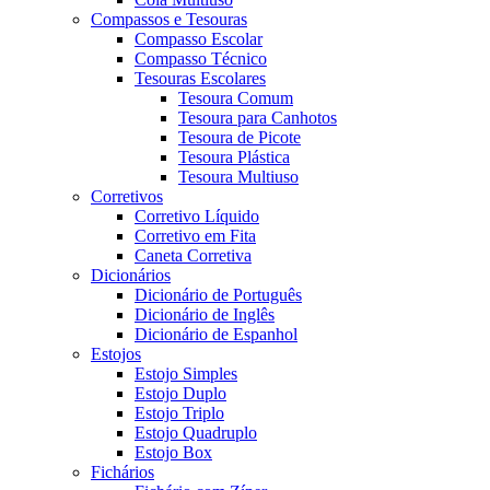
Compassos e Tesouras
Compasso Escolar
Compasso Técnico
Tesouras Escolares
Tesoura Comum
Tesoura para Canhotos
Tesoura de Picote
Tesoura Plástica
Tesoura Multiuso
Corretivos
Corretivo Líquido
Corretivo em Fita
Caneta Corretiva
Dicionários
Dicionário de Português
Dicionário de Inglês
Dicionário de Espanhol
Estojos
Estojo Simples
Estojo Duplo
Estojo Triplo
Estojo Quadruplo
Estojo Box
Fichários