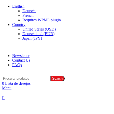
0
0
English
Deutsch
French
Requires WPML plugin
Country
United States (USD)
Deutschland (EUR)
Japan (JPY)
ADD ANYTHING HERE OR JUST REMOVE IT…
Newsletter
Contact Us
FAQs
Search
0
Lista de desejos
Menu
Categorias