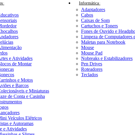
os
Informática
Adaptadores
ducativos
Cabos
ensoriais
Caixas de Som
ordedor
Cartuchos e Toners
hocalhos
Fones de Ouvido e Headph
ndadores
Limpeza de Computadores e 
elúcias
Maletas para Notebook
limentação
Mouse
edos
Mouse Pad
rtes e Atividades
Nobreaks e Estabilizadores
locos de Montar
Pen Drives
onecas
Roteadores
onecos
Teclados
arrinhos e Motos
viões e Barcos
olecionáveis e Miniaturas
aze de Conta e Casinha
nstrumentos
ogos
ançadores
ini Veículos Elétricos
istas e Autoramas
e e Atividades
assinhas e Slimes