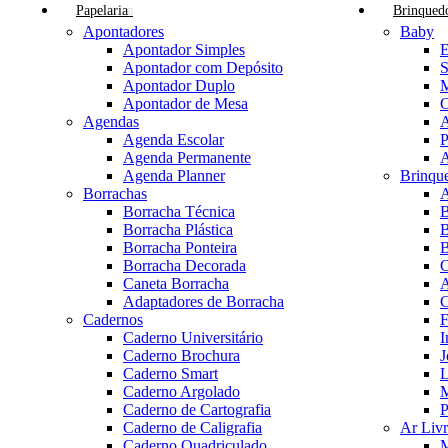
Papelaria
Brinqued
Apontadores
Baby
Apontador Simples
E
Apontador com Depósito
S
Apontador Duplo
M
Apontador de Mesa
C
Agendas
A
Agenda Escolar
P
Agenda Permanente
A
Agenda Planner
Brinqu
Borrachas
A
Borracha Técnica
B
Borracha Plástica
B
Borracha Ponteira
B
Borracha Decorada
C
Caneta Borracha
A
Adaptadores de Borracha
C
Cadernos
F
Caderno Universitário
I
Caderno Brochura
J
Caderno Smart
L
Caderno Argolado
M
Caderno de Cartografia
P
Caderno de Caligrafia
Ar Livr
Caderno Quadriculado
M