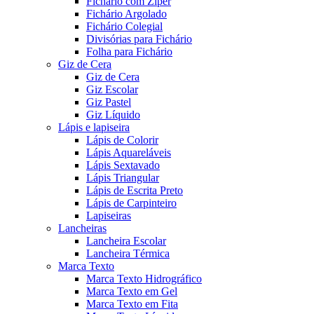
Fichário com Zíper
Fichário Argolado
Fichário Colegial
Divisórias para Fichário
Folha para Fichário
Giz de Cera
Giz de Cera
Giz Escolar
Giz Pastel
Giz Líquido
Lápis e lapiseira
Lápis de Colorir
Lápis Aquareláveis
Lápis Sextavado
Lápis Triangular
Lápis de Escrita Preto
Lápis de Carpinteiro
Lapiseiras
Lancheiras
Lancheira Escolar
Lancheira Térmica
Marca Texto
Marca Texto Hidrográfico
Marca Texto em Gel
Marca Texto em Fita