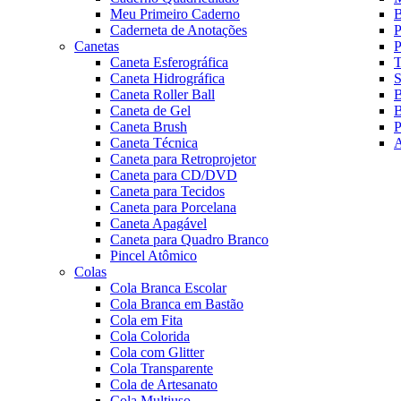
Meu Primeiro Caderno
B
Caderneta de Anotações
P
Canetas
P
Caneta Esferográfica
T
Caneta Hidrográfica
S
Caneta Roller Ball
B
Caneta de Gel
B
Caneta Brush
P
Caneta Técnica
A
Caneta para Retroprojetor
Caneta para CD/DVD
Caneta para Tecidos
Caneta para Porcelana
Caneta Apagável
Caneta para Quadro Branco
Pincel Atômico
Colas
Cola Branca Escolar
Cola Branca em Bastão
Cola em Fita
Cola Colorida
Cola com Glitter
Cola Transparente
Cola de Artesanato
Cola Multiuso