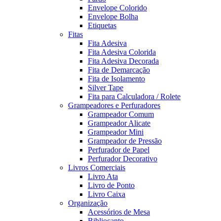
Envelope Colorido
Envelope Bolha
Etiquetas
Fitas
Fita Adesiva
Fita Adesiva Colorida
Fita Adesiva Decorada
Fita de Demarcação
Fita de Isolamento
Silver Tape
Fita para Calculadora / Rolete
Grampeadores e Perfuradores
Grampeador Comum
Grampeador Alicate
Grampeador Mini
Grampeador de Pressão
Perfurador de Papel
Perfurador Decorativo
Livros Comerciais
Livro Ata
Livro de Ponto
Livro Caixa
Organização
Acessórios de Mesa
Bibliocanto