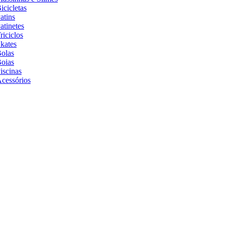
icicletas
atins
atinetes
riciclos
kates
olas
oias
iscinas
cessórios