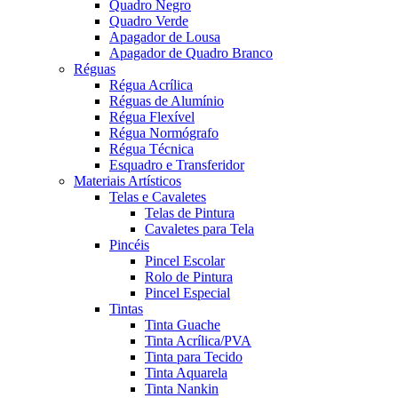
Quadro Negro
Quadro Verde
Apagador de Lousa
Apagador de Quadro Branco
Réguas
Régua Acrílica
Réguas de Alumínio
Régua Flexível
Régua Normógrafo
Régua Técnica
Esquadro e Transferidor
Materiais Artísticos
Telas e Cavaletes
Telas de Pintura
Cavaletes para Tela
Pincéis
Pincel Escolar
Rolo de Pintura
Pincel Especial
Tintas
Tinta Guache
Tinta Acrílica/PVA
Tinta para Tecido
Tinta Aquarela
Tinta Nankin