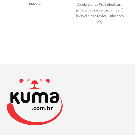
Escolar
A cola branca Fix é ideal para
papéis, cartões e cartolinas! É
lavável e não tóxica. Tubo com
90g.