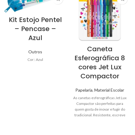
Kit Estojo Pentel
– Pencase –
Azul
Caneta
Outros
Esferográfica 8
Cor:: Azul
cores Jet Lux
Compactor
Papelaria
,
Material Escolar
As canetas esferográficas Jet Lux
Compactor são perfeitas para
quem gosta de inovar e fugir do
tradicional. Resistente, escreve
até a última gota de tinta sem
falhar.