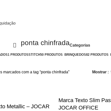
quidação
ponta chinfrada
Categorias
ADOS
1 PRODUTOS
STITCH
50 PRODUTOS
BRINQUEDOS
82 PRODUTOS
s marcados com a tag “ponta chinfrada”
Mostrar
Marca Texto Slim Past
to Metallic – JOCAR
JOCAR OFFICE