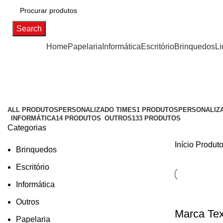
Search
Categorias
Home
Papelaria
Informática
Escritório
Brinquedos
Li
ALL
PRODUTOS
PERSONALIZADO TIMES
1 PRODUTOS
PERSONALIZ
INFORMÁTICA
14 PRODUTOS
OUTROS
133 PRODUTOS
Categorias
Início
Produto
Brinquedos
Escritório
Informática
Outros
Marca Tex
Papelaria