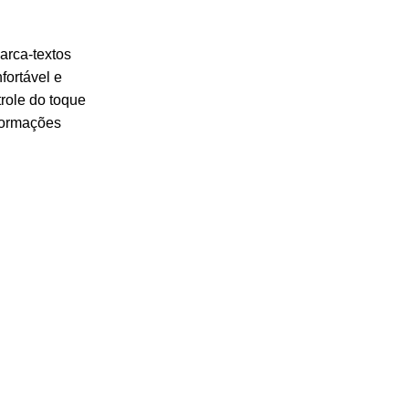
arca-textos
ortável e
trole do toque
formações