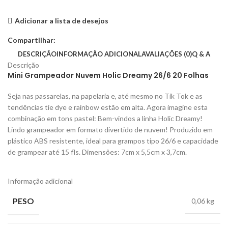
Adicionar a lista de desejos
Compartilhar:
DESCRIÇÃO
INFORMAÇÃO ADICIONAL
AVALIAÇÕES (0)
Q & A
Descrição
Mini Grampeador Nuvem Holic Dreamy 26/6 20 Folhas
Seja nas passarelas, na papelaria e, até mesmo no Tik Tok e as
tendências tie dye e rainbow estão em alta. Agora imagine esta
combinação em tons pastel: Bem-vindos a linha Holic Dreamy!
Lindo grampeador em formato divertido de nuvem! Produzido em
plástico ABS resistente, ideal para grampos tipo 26/6 e capacidade
de grampear até 15 fls. Dimensões: 7cm x 5,5cm x 3,7cm.
Informação adicional
PESO
0,06 kg