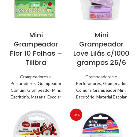
Mini
Mini
Grampeador
Grampeador
Flor 10 Folhas –
Love Lilás c/1000
Tilibra
grampos 26/6
Grampeadores e
Grampeadores e
Perfuradores
,
Grampeador
Perfuradores
,
Grampeador
Comum
,
Grampeador Mini
,
Comum
,
Grampeador Mini
,
Escritório
,
Material Escolar
Escritório
,
Material Escolar
-86%