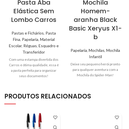
Pasta Aba
Mochila
Elástica Sem
Homem-
Lombo Carros
aranha Black
Basic Xeryus X1-
Pastas e Fichários
,
Pasta
b
Fina
,
Papelaria
,
Material
Escolar
,
Réguas
,
Esquadro e
Papelaria
,
Mochilas
,
Mochila
Transferidor
Infantil
Com uma estampa divertida dos
Deixe seu pequeno herói pronto
Carros e ótima qualidade, essa é
para qualquer aventura com a
a pasta perfeita para organizar
Mochila do Spider-Man!
seus documentos!
PRODUTOS RELACIONADOS