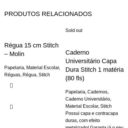
PRODUTOS RELACIONADOS
Sold out
Régua 15 cm Stitch
Caderno
– Molin
Universitário Capa
Papelaria
,
Material Escolar
,
Dura Stitch 1 matéria
Réguas
,
Régua
,
Stitch
(80 fls)
Papelaria
,
Cadernos
,
Caderno Universitário
,
Material Escolar
,
Stitch
Possui capa e contracapa
duras, com efeito
metalizado! Garanta já o seu