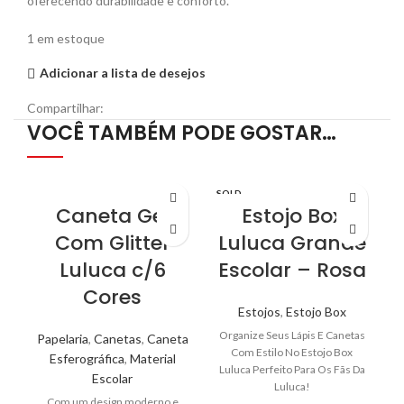
oferecendo durabilidade e conforto.
1 em estoque
Adicionar a lista de desejos
Compartilhar:
VOCÊ TAMBÉM PODE GOSTAR…
SOLD
OUT
Caneta Gel
Estojo Box
Com Glitter
Luluca Grande
Luluca c/6
Escolar – Rosa
Cores
Estojos
,
Estojo Box
Organize Seus Lápis E Canetas
Papelaria
,
Canetas
,
Caneta
Com Estilo No Estojo Box
Esferográfica
,
Material
Luluca Perfeito Para Os Fãs Da
Escolar
Luluca!
Com um design moderno e