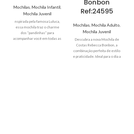
Bonbon
Mochilas
,
Mochila Infantil
,
Ref:24595
Mochila Juvenil
nspirada pela famosa Luluca,
Mochilas
,
Mochila Adulto
,
essa mochila traz o charme
Mochila Juvenil
dos “pandinhas” para
acompanhar você em todas as
Descubra a nova Mochila de
aventuras, seja na escola,
Costas Rebecca Bonbon, a
trabalho ou viagens.
combinação perfeita de estilo
e praticidade. Ideal para o dia a
dia, esta mochila é feita com
material de alta qualidade,
oferecendo durabilidade e
conforto. Aclamada entre as
fashionistas, Rebecca Bonbon,
a
retorna com as principais
tendências para a Coleção
2025. Novas linhas com
aplicações variadas e
acessórios diferenciados
reafirmam que a combinação
entre moda e Volta às Aulas é
sucesso garantido.