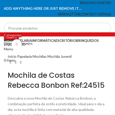
ENGLISH
COUNTRY
ADD ANYTHING HERE OR JUST REMOVE IT…
NEWSLETTER
CONTACT US
FAQS
Categorias
Search
HOME
PAPELARIA
INFORMÁTICA
ESCRITÓRIO
BRINQUEDOS
0
Lista de desejos
LIQUIDAÇÃO
Click to enlarge
Menu
Início
Papelaria
Mochilas
Mochila Juvenil
0
items
Mochila de Costas
Rebecca Bonbon Ref:24515
Descubra a nova Mochila de Costas Rebecca Bonbon, a
combinação perfeita de estilo e praticidade. Ideal para o dia a
dia, esta mochila é feita com material de alta qualidade,