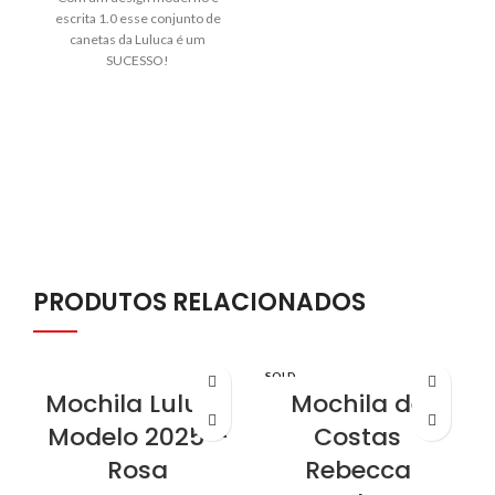
escrita 1.0 esse conjunto de
canetas da Luluca é um
SUCESSO!
PRODUTOS RELACIONADOS
SOLD
S
OUT
Mochila Luluca
Mochila de
Modelo 2025 –
Costas
Rosa
Rebecca