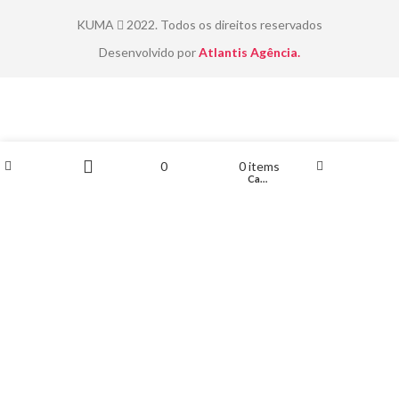
KUMA
2022. Todos os direitos reservados
Desenvolvido por
Atlantis Agência.
0
0
items
Loja
Minha conta
Lista de desejo
Carrinho
Filters