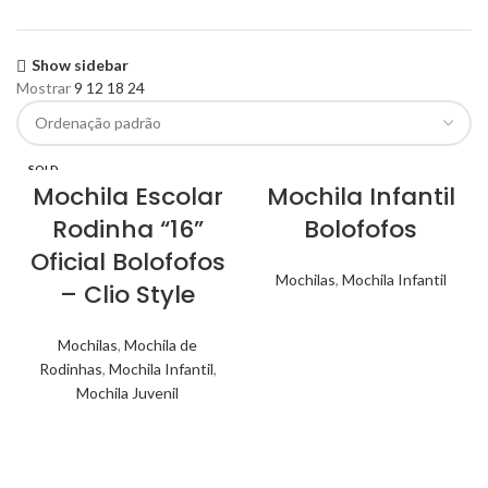
Show sidebar
Mostrar
9
12
18
24
SOLD
OUT
Mochila Escolar
Mochila Infantil
Rodinha “16”
Bolofofos
Oficial Bolofofos
Mochilas
,
Mochila Infantil
– Clio Style
Mochilas
,
Mochila de
Rodinhas
,
Mochila Infantil
,
Mochila Juvenil