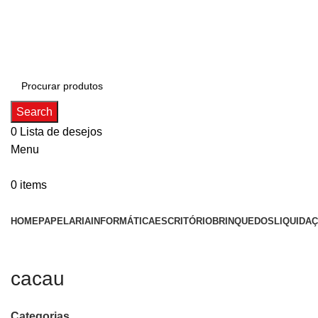
ADD ANYTHING HERE OR JUST REMOVE IT…
Search
0
Lista de desejos
Menu
0
items
Categorias
HOME
PAPELARIA
INFORMÁTICA
ESCRITÓRIO
BRINQUEDOS
LIQUIDA
cacau
Categorias