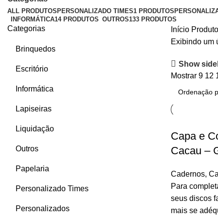
ALL
PRODUTOS
PERSONALIZADO TIMES
1 PRODUTOS
PERSONALIZ
INFORMÁTICA
14 PRODUTOS
OUTROS
133 PRODUTOS
Categorias
Início
Produto
Exibindo um 
Brinquedos
Show side
Escritório
Mostrar
9
12
Informática
Lapiseiras
Liquidação
Capa e C
Outros
Cacau – 
Papelaria
Cadernos
,
Ca
Para complet
Personalizado Times
seus discos f
Personalizados
mais se adéq