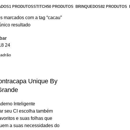
ADOS
1 PRODUTOS
STITCH
50 PRODUTOS
BRINQUEDOS
82 PRODUTOS
s marcados com a tag “cacau”
único resultado
bar
18
24
ontracapa Unique By
Grande
derno Inteligente
ar seu CI escolha também
avoritos e suas folhas que
uem a suas necessidades do