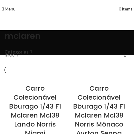
Menu
0
items
mclaren
Categorias
Início
Carro
Carro
Colecionável
Colecionável
Bburago 1/43 F1
Bburago 1/43 F1
Mclaren Mcl38
Mclaren Mcl38
Lando Norris
Norris Mônaco
Miami
Ayrton Senna